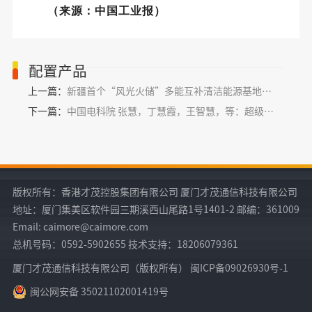
（来源：中国工业报）
配置产品
上一篇：
新疆首个“风光火储”多能互补清洁能源基地项目
下一篇：
中国电科院 张慧，丁慧霞，王智慧，等：超级Wi-Fi系统在特高压线路工程中的应用研究
版权所有：香港才茂控股集团有限公司 厦门才茂通信科技有限公司
地址：厦门集美区软件园三期溪西山尾路1号1401-2 邮编：361009
Email: caimore@caimore.com
总机号码：0592-5902655 技术支持：18206079361
厦门才茂通信科技有限公司（版权所有） 闽ICP备09026930号-1
闽公网安备 35021102001419号