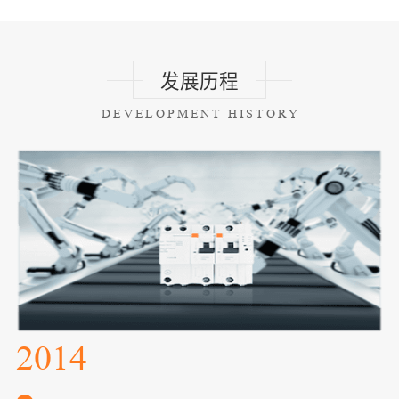
发展历程
DEVELOPMENT HISTORY
014
20