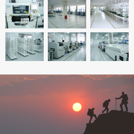
锡膏印刷机
无铅检修区
温风回流焊设备
高速贴片机
出货终检区
插件焊接生产线
SMT原器件放置区
SMT生产线
SMT回流焊前检查